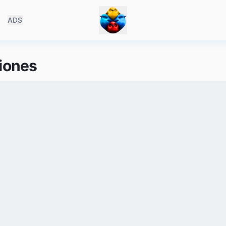
ADS
iones