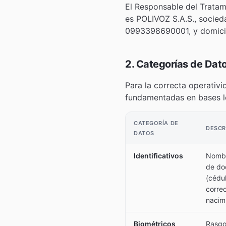
El Responsable del Tratam
es POLIVOZ S.A.S., socied
0993398690001, y domicili
2. Categorías de Dat
Para la correcta operativi
fundamentadas en bases le
CATEGORÍA DE
DESCR
DATOS
Identificativos
Nombr
de do
(cédul
correo
nacim
Biométricos
Rasgo