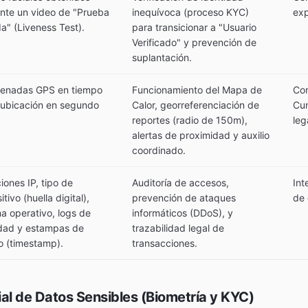
nte un video de "Prueba
inequívoca (proceso KYC)
exp
a" (Liveness Test).
para transicionar a "Usuario
Verificado" y prevención de
suplantación.
enadas GPS en tiempo
Funcionamiento del Mapa de
Con
y ubicación en segundo
Calor, georreferenciación de
Cum
reportes (radio de 150m),
leg
alertas de proximidad y auxilio
coordinado.
iones IP, tipo de
Auditoría de accesos,
Int
itivo (huella digital),
prevención de ataques
de 
a operativo, logs de
informáticos (DDoS), y
idad y estampas de
trazabilidad legal de
o (timestamp).
transacciones.
al de Datos Sensibles (Biometría y KYC)