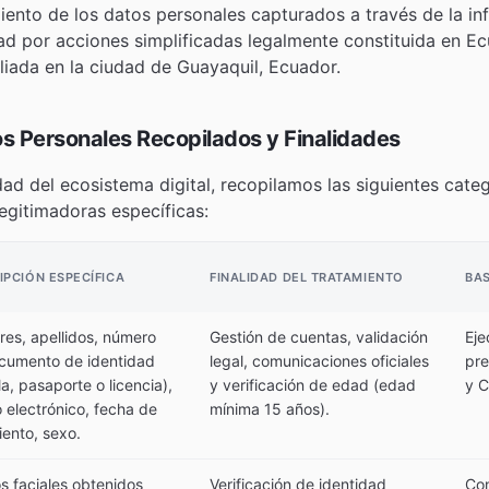
iento de los datos personales capturados a través de la in
ad por acciones simplificadas legalmente constituida en E
ada en la ciudad de Guayaquil, Ecuador.
os Personales Recopilados y Finalidades
dad del ecosistema digital, recopilamos las siguientes cate
gitimadoras específicas:
IPCIÓN ESPECÍFICA
FINALIDAD DEL TRATAMIENTO
BAS
es, apellidos, número
Gestión de cuentas, validación
Eje
cumento de identidad
legal, comunicaciones oficiales
pre
a, pasaporte o licencia),
y verificación de edad (edad
y C
 electrónico, fecha de
mínima 15 años).
iento, sexo.
s faciales obtenidos
Verificación de identidad
Con