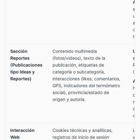
Ano
se 
usu
agr
ori
terr
Sección
Contenido multimedia
Uso
Reportes
(fotos/videos), texto de la
en 
(Publicaciones
publicación, etiquetas de
Rep
tipo Ideas y
categoría o subcategoría,
(15
Reportes)
interacciones (likes, comentarios,
Ano
GPS, indicadores del termómetro
his
social), provincia/estado de
de 
origen y autoría.
nut
de 
con
Interacción
Cookies técnicas y analíticas,
Los
Web
registros de inicio de sesión
val