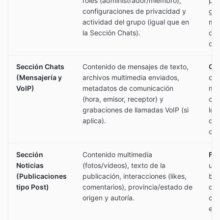
roles (administrador/miembro),
pri
configuraciones de privacidad y
ges
actividad del grupo (igual que en
mie
la Sección Chats).
de 
de 
Sección Chats
Contenido de mensajes de texto,
Cif
(Mensajería y
archivos multimedia enviados,
cif
VoIP)
metadatos de comunicación
mon
(hora, emisor, receptor) y
cha
grabaciones de llamadas VoIP (si
log
aplica).
de 
ord
Sección
Contenido multimedia
Fil
Noticias
(fotos/videos), texto de la
un 
(Publicaciones
publicación, interacciones (likes,
blo
tipo Post)
comentarios), provincia/estado de
de 
origen y autoría.
con
eco